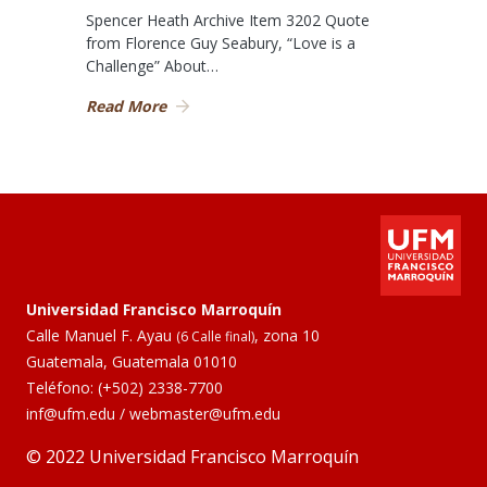
Spencer Heath Archive Item 3202 Quote
from Florence Guy Seabury, “Love is a
Challenge” About…
Read More
Universidad Francisco Marroquín
Calle Manuel F. Ayau
, zona 10
(6 Calle final)
Guatemala, Guatemala 01010
Teléfono:
(+502) 2338-7700
inf@ufm.edu
/
webmaster@ufm.edu
© 2022 Universidad Francisco Marroquín